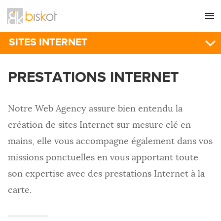
L'agence
CONSEIL
SITES INTERNET
Nos références
GRAPHISME
CRÉATION DE SITES WEB
PRESTATIONS INTERNET
Recrutement
SITES INTERNET
Site Internet vitrine
Nous contacter
Boutique en ligne
COMMUNICATION
Notre Web Agency assure bien entendu la
Intranet
RÉFÉRENCEMENT
Extranet
création de sites Internet sur mesure clé en
Site internet accessible
HÉBERGEMENT
mains, elle vous accompagne également dans vos
Site Internet sur mesure
IMPRESSION
missions ponctuelles en vous apportant toute
Gestion de contenu
son expertise avec des prestations Internet à la
PRESTATIONS INTERNET
carte.
Intégration HTML
Technologies utilisées
Maintenance de sites internet