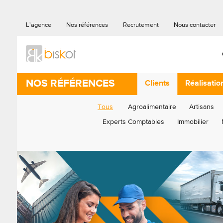
L'agence
Nos références
Recrutement
Nous contacter
NOS RÉFÉRENCES
Clients
Réalisatio
Tous
Agroalimentaire
Artisans
Experts Comptables
Immobilier