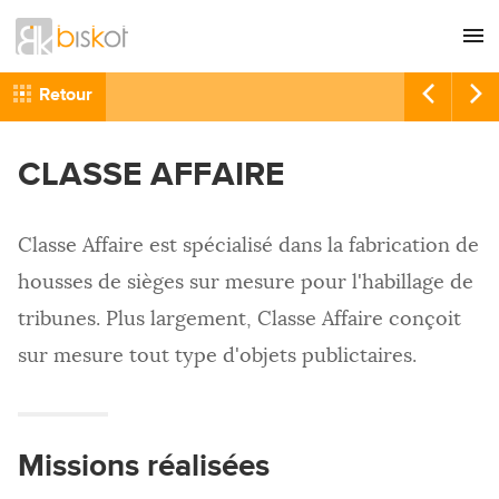
L'agence
CONSEIL
Retour
Nos références
GRAPHISME
CLASSE AFFAIRE
Recrutement
SITES INTERNET
Nous contacter
COMMUNICATION
Classe Affaire est spécialisé dans la fabrication de
RÉFÉRENCEMENT
housses de sièges sur mesure pour l'habillage de
HÉBERGEMENT
tribunes. Plus largement, Classe Affaire conçoit
IMPRESSION
sur mesure tout type d'objets publictaires.
Missions réalisées