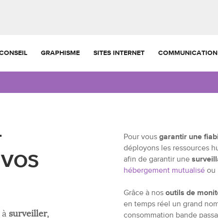
CONSEIL
GRAPHISME
SITES INTERNET
COMMUNICATION
T
Pour vous
garantir une fiab
déployons les ressources h
 VOS
afin de garantir une
surveil
hébergement mutualisé
ou
Grâce à nos
outils de monit
en temps réel un grand nom
 à
surveiller,
consommation bande passan