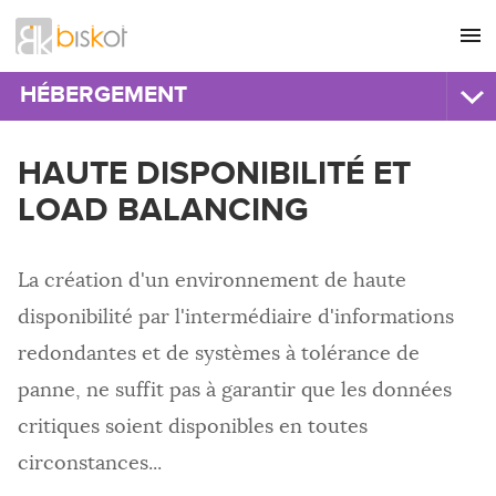
L'agence
CONSEIL
HÉBERGEMENT
Nos références
GRAPHISME
HÉBERGEMENT DE SERVEURS
HAUTE DISPONIBILITÉ ET
Recrutement
SITES INTERNET
Hébergement mutualisé
LOAD BALANCING
Nous contacter
Hébergement dédié
COMMUNICATION
Hébergement virtualisé
RÉFÉRENCEMENT
Location de baies
La création d'un environnement de haute
HÉBERGEMENT
disponibilité par l'intermédiaire d'informations
HÉBERGEUR PROFESSIONNEL
IMPRESSION
Infogérance
redondantes et de systèmes à tolérance de
Firewall
panne, ne suffit pas à garantir que les données
Sauvegarde serveur
critiques soient disponibles en toutes
Haute disponibilité
Streaming
circonstances...
Audit de performances