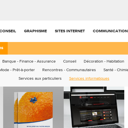
CONSEIL
GRAPHISME
SITES INTERNET
COMMUNICATION
ns
Banque - Finance - Assurance
Conseil
Décoration - Habitation
Mode - Prêt-à-porter
Rencontres - Communautaires
Santé - Chimie
Services aux particuliers
Services informatiques