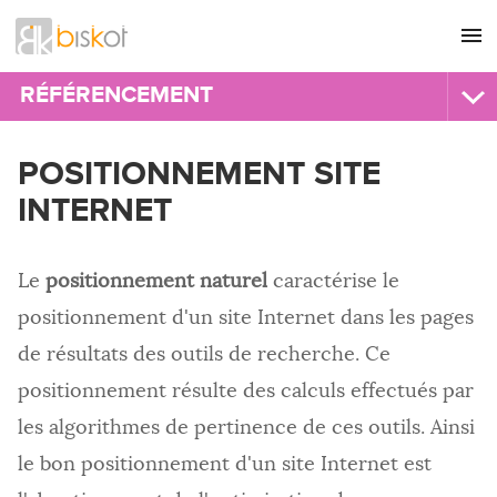
L'agence
CONSEIL
RÉFÉRENCEMENT
Nos références
GRAPHISME
AGENCE DE RÉFÉRENCEMENT
POSITIONNEMENT SITE
Recrutement
SITES INTERNET
Référencement professionnel
INTERNET
Nous contacter
Référenceur
COMMUNICATION
Prestataire éthique
RÉFÉRENCEMENT
Suivi
Le
positionnement naturel
caractérise le
HÉBERGEMENT
positionnement d'un site Internet dans les pages
RÉFÉRENCEMENT SITE INTERNET
IMPRESSION
Référencement manuel
de résultats des outils de recherche. Ce
Référencement naturel
positionnement résulte des calculs effectués par
Positionnement
les algorithmes de pertinence de ces outils. Ainsi
Référencement stratégique
Référencement international
le bon positionnement d'un site Internet est
Référencement sur mesure