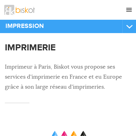
L'agence
CONSEIL
IMPRESSION
Nos références
GRAPHISME
IMPRIMERIE
IMPRIMERIE
Recrutement
SITES INTERNET
Impression offset
Nous contacter
Impression numérique
COMMUNICATION
Imprimeur à Paris, Biskot vous propose ses
RÉFÉRENCEMENT
IMPRIMEUR
services d'imprimerie en France et eu Europe
Affiches
HÉBERGEMENT
grâce à son large réseau d'imprimeries.
Brochures
IMPRESSION
Cartes de visite
Chemises à rabats
Dépliants
Enveloppes
Flyers
Magazine