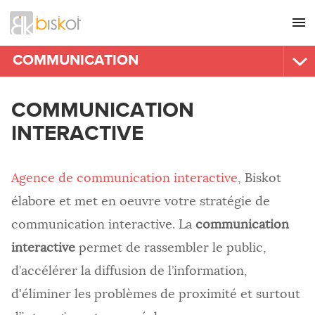
L'agence
CONSEIL
COMMUNICATION
Nos références
GRAPHISME
COMMUNICATION INTERACTIVE
COMMUNICATION
Recrutement
SITES INTERNET
Visite virtuelle
INTERACTIVE
Nous contacter
Ecard
COMMUNICATION
RÉFÉRENCEMENT
WEB MARKETING
Agence de communication interactive
, Biskot
Veille marketing
HÉBERGEMENT
élabore et met en oeuvre votre stratégie de
Exécution du web marketing
IMPRESSION
communication interactive. La
communication
CAMPAGNE MAILING
interactive
permet de rassembler le public,
Routage emailing
Routage Fax
d’accélérer la diffusion de l’information,
Routage SMS
d'éliminer les problèmes de proximité et surtout