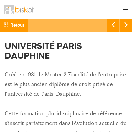
L'agence
CONSEIL
Retour
Nos références
GRAPHISME
UNIVERSITÉ PARIS
Recrutement
SITES INTERNET
DAUPHINE
Nous contacter
COMMUNICATION
RÉFÉRENCEMENT
Créé en 1981, le Master 2 Fiscalité de l'entreprise
HÉBERGEMENT
est le plus ancien diplôme de droit privé de
IMPRESSION
l'université de Paris-Dauphine.
Cette formation pluridisciplinaire de référence
s’inscrit parfaitement dans l’évolution actuelle du