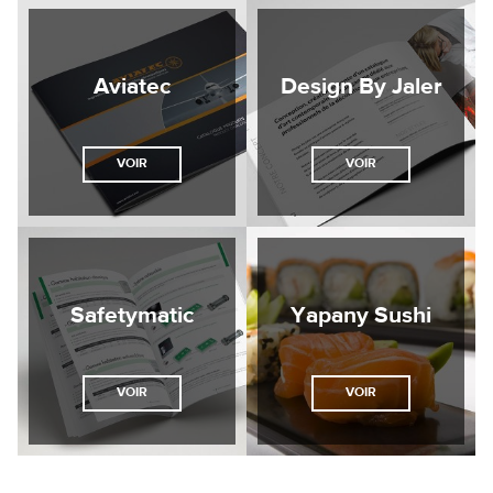
Aviatec
Design By Jaler
VOIR
VOIR
Safetymatic
Yapany Sushi
VOIR
VOIR