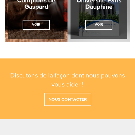
Comptoirs de
Université Paris
Gaspard
Dauphine
VOIR
VOIR
Discutons de la façon dont nous pouvons
vous aider !
NOUS CONTACTER