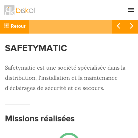
L'agence
CONSEIL
Retour
Nos références
GRAPHISME
SAFETYMATIC
Recrutement
SITES INTERNET
Nous contacter
COMMUNICATION
Safetymatic est une société spécialisée dans la
RÉFÉRENCEMENT
distribution, l'installation et la maintenance
HÉBERGEMENT
d'éclairages de sécurité et de secours.
IMPRESSION
Missions réalisées