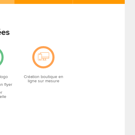
ées
 logo
Création boutique en
ligne sur mesure
n flyer
er
elle