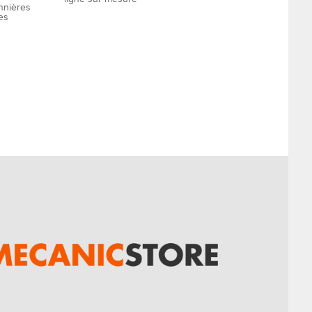
nnières
res