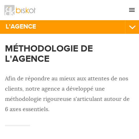
L'agence
CONSEIL
L'AGENCE
Nos références
GRAPHISME
WEB AGENCY
MÉTHODOLOGIE DE
Recrutement
SITES INTERNET
Agence web
L'AGENCE
Nous contacter
Philosophie de l'agence
COMMUNICATION
Valeurs de l'agence
RÉFÉRENCEMENT
Méthodologie de l'agence
Afin de répondre au mieux aux attentes de nos
Agence citoyenne
HÉBERGEMENT
clients, notre agence a développé une
IMPRESSION
L'AGENCE QUI RÉ-AGENCE
méthodologie rigoureuse s'articulant autour de
Agence de communication
6 axes essentiels.
Agence interactive
Agence de publicité
Agence de marketing