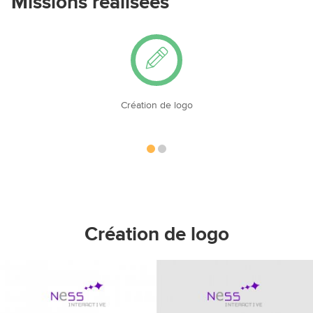
Missions réalisées
ion de logo
Conception d'un site 
Création de logo