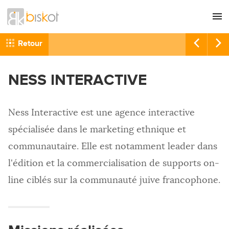
L'agence
CONSEIL
Retour
Nos références
GRAPHISME
NESS INTERACTIVE
Recrutement
SITES INTERNET
Nous contacter
COMMUNICATION
Ness Interactive est une agence interactive
RÉFÉRENCEMENT
spécialisée dans le marketing ethnique et
HÉBERGEMENT
communautaire. Elle est notamment leader dans
IMPRESSION
l'édition et la commercialisation de supports on-
line ciblés sur la communauté juive francophone.