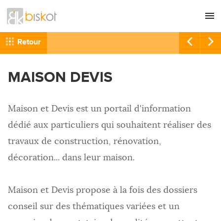
L'agence
CONSEIL
Retour
Nos références
GRAPHISME
MAISON DEVIS
Recrutement
SITES INTERNET
Nous contacter
COMMUNICATION
Maison et Devis est un portail d'information
RÉFÉRENCEMENT
dédié aux particuliers qui souhaitent réaliser des
HÉBERGEMENT
travaux de construction, rénovation,
IMPRESSION
décoration... dans leur maison.
Maison et Devis propose à la fois des dossiers
conseil sur des thématiques variées et un