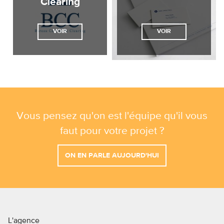
Clearing
VOIR
VOIR
Vous pensez qu'on est l'équipe qu'il vous
faut pour votre projet ?
ON EN PARLE AUJOURD'HUI
L'agence