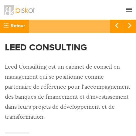
L'agence
CONSEIL
Retour
Nos références
GRAPHISME
LEED CONSULTING
Recrutement
SITES INTERNET
Nous contacter
COMMUNICATION
Leed Consulting est un cabinet de conseil en
RÉFÉRENCEMENT
management qui se positionne comme
HÉBERGEMENT
partenaire de référence pour l'accompagnement
IMPRESSION
des banques de financement et d'investissement
dans leurs projets de développement et de
transformation.