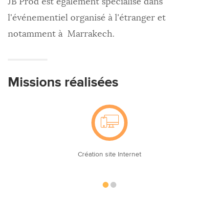
JB Prod est également spécialisé dans
l'événementiel organisé à l'étranger et
notamment à Marrakech.
Missions réalisées
Création site Internet
Optimis