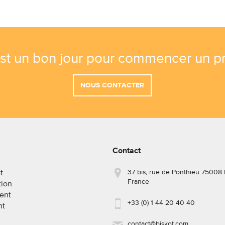
est un bon jour pour commencer un pr
NOUS CONTACTER
Contact
37 bis, rue de Ponthieu 75008 
t
France
ion
ent
+33 (0) 1 44 20 40 40
nt
contact@biskot.com