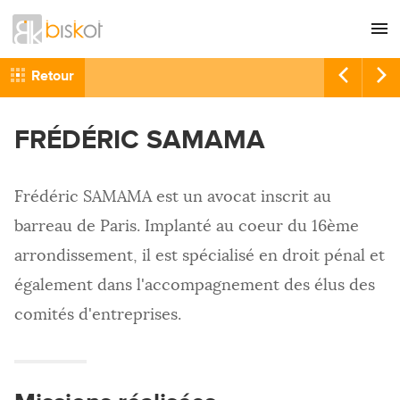
L'agence
CONSEIL
Retour
Nos références
GRAPHISME
FRÉDÉRIC SAMAMA
Recrutement
SITES INTERNET
Nous contacter
COMMUNICATION
Frédéric SAMAMA est un avocat inscrit au
RÉFÉRENCEMENT
barreau de Paris. Implanté au coeur du 16ème
HÉBERGEMENT
arrondissement, il est spécialisé en droit pénal et
IMPRESSION
également dans l'accompagnement des élus des
comités d'entreprises.