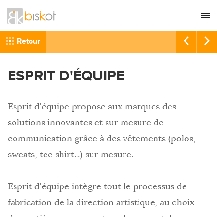
L'agence
CONSEIL
Retour
Nos références
GRAPHISME
ESPRIT D'ÉQUIPE
Recrutement
SITES INTERNET
Nous contacter
COMMUNICATION
Esprit d'équipe propose aux marques des
RÉFÉRENCEMENT
solutions innovantes et sur mesure de
HÉBERGEMENT
communication grâce à des vêtements (polos,
IMPRESSION
sweats, tee shirt...) sur mesure.
Esprit d'équipe intègre tout le processus de
fabrication de la direction artistique, au choix