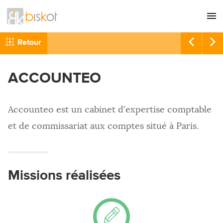
L'agence
CONSEIL
Retour
Nos références
GRAPHISME
ACCOUNTEO
Recrutement
SITES INTERNET
Nous contacter
COMMUNICATION
Accounteo est un cabinet d'expertise comptable
RÉFÉRENCEMENT
et de commissariat aux comptes situé à Paris.
HÉBERGEMENT
IMPRESSION
Missions réalisées