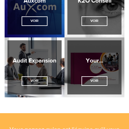
Auxcom
K2O Conseil
VOIR
VOIR
Audit Expansion
Your...
VOIR
VOIR